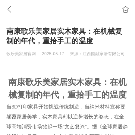
南康歌乐美家居实木家具：在机械复
制的年代，重拾手工的温度‌
歌乐美家居官网
2025-05-17
来源：江西圆融家居有限公司
南康
歌乐美家居
实木家具：在机
械复制的年代，重拾手工的温度‌
当3D打印家具开始挑战传统制造，当纳米材料宣称要
颠覆家居美学，实木家具却以逆势增长的姿态，在全
球高端消费市场掀起一场“文艺复兴”。据《全球家居趋